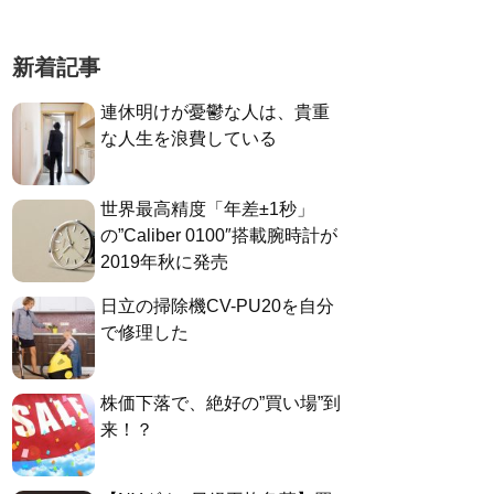
新着記事
連休明けが憂鬱な人は、貴重
な人生を浪費している
世界最高精度「年差±1秒」
の”Caliber 0100″搭載腕時計が
2019年秋に発売
日立の掃除機CV-PU20を自分
で修理した
株価下落で、絶好の”買い場”到
来！？