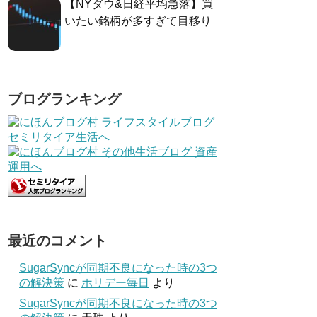
【NYダウ&日経平均急落】買
いたい銘柄が多すぎて目移り
ブログランキング
最近のコメント
SugarSyncが同期不良になった時の3つ
の解決策
に
ホリデー毎日
より
SugarSyncが同期不良になった時の3つ