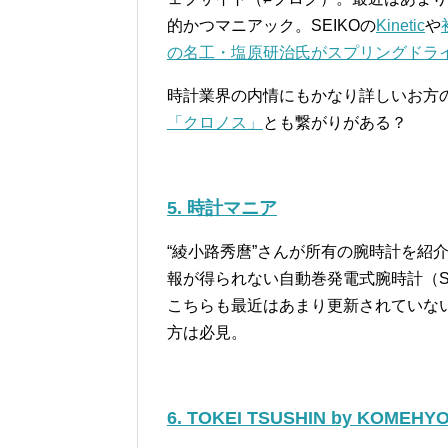
的かつマニアック。SEIKOの
Kinetic
や
の名工・塩原研治氏がスプリングドラ
時計業界の内情にもかなり詳しいお方
「クロノス」
とも繋がりがある？
5. 時計マニア
“綾小路秀麿”さんが所有の腕時計を紹
報が得られない自動巻発電式腕時計（SEI
こちらも最近はあまり更新されていないよ
方は必見。
6. TOKEI TSUSHIN by KOMEHY