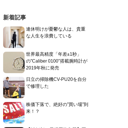
新着記事
連休明けが憂鬱な人は、貴重
な人生を浪費している
世界最高精度「年差±1秒」
の”Caliber 0100″搭載腕時計が
2019年秋に発売
日立の掃除機CV-PU20を自分
で修理した
株価下落で、絶好の”買い場”到
来！？