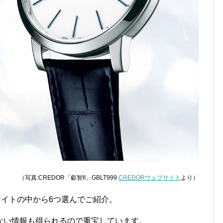
（写真:CREDOR
「叡智II」GBLT999
CREDORウェブサイト
より）
サイトの中から6つ選んでご紹介。
ない情報も得られるので重宝しています。