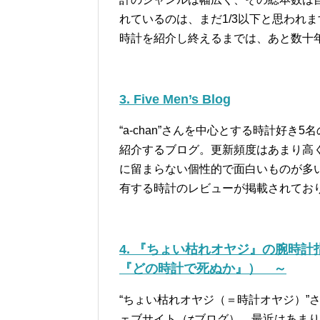
れているのは、まだ1/3以下と思われ
時計を紹介し終えるまでは、あと数十
3. Five Men’s Blog
“a-chan”さんを中心とする時計好き5
紹介するブログ。更新頻度はあまり高
に留まらない個性的で面白いものが多
有する時計のレビューが掲載されてお
4. 『ちょい枯れオヤジ』の腕時計指南～ P
『どの時計で死ぬか』） ～
“ちょい枯れオヤジ（＝時計オヤジ）”
ェブサイト（≠ブログ）。最近はあま