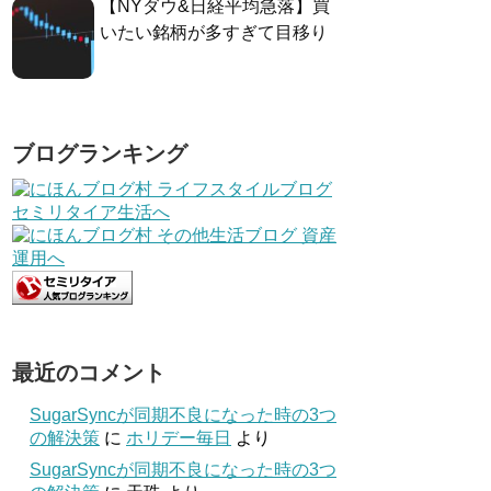
【NYダウ&日経平均急落】買
いたい銘柄が多すぎて目移り
ブログランキング
最近のコメント
SugarSyncが同期不良になった時の3つ
の解決策
に
ホリデー毎日
より
SugarSyncが同期不良になった時の3つ