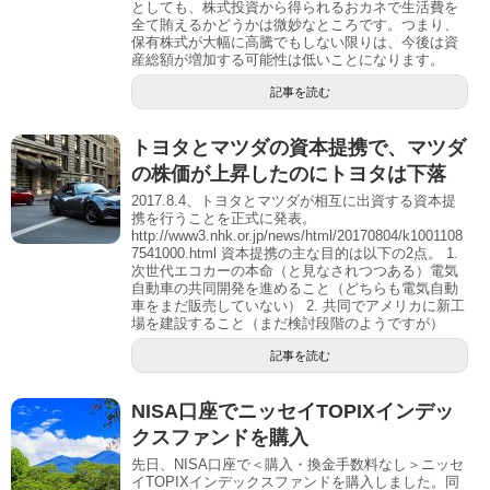
としても、株式投資から得られるおカネで生活費を
全て賄えるかどうかは微妙なところです。つまり、
保有株式が大幅に高騰でもしない限りは、今後は資
産総額が増加する可能性は低いことになります。
記事を読む
トヨタとマツダの資本提携で、マツダ
の株価が上昇したのにトヨタは下落
2017.8.4、トヨタとマツダが相互に出資する資本提
携を行うことを正式に発表。
http://www3.nhk.or.jp/news/html/20170804/k1001108
7541000.html 資本提携の主な目的は以下の2点。 1.
次世代エコカーの本命（と見なされつつある）電気
自動車の共同開発を進めること（どちらも電気自動
車をまだ販売していない） 2. 共同でアメリカに新工
場を建設すること（まだ検討段階のようですが）
記事を読む
NISA口座でニッセイTOPIXインデッ
クスファンドを購入
先日、NISA口座で＜購入・換金手数料なし＞ニッセ
イTOPIXインデックスファンドを購入しました。同