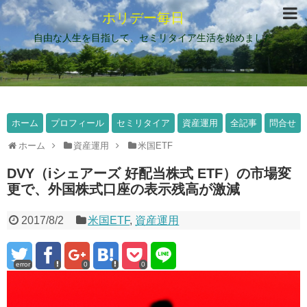
ホリデー毎日
自由な人生を目指して、セミリタイア生活を始めました
ホーム
プロフィール
セミリタイア
資産運用
全記事
問合せ
ホーム
資産運用
米国ETF
DVY（iシェアーズ 好配当株式 ETF）の市場変
更で、外国株式口座の表示残高が激減
2017/8/2
米国ETF
,
資産運用
error
0
0