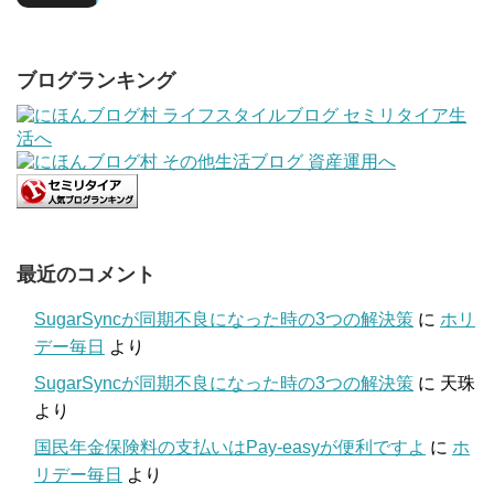
ブログランキング
最近のコメント
SugarSyncが同期不良になった時の3つの解決策
に
ホリ
デー毎日
より
SugarSyncが同期不良になった時の3つの解決策
に
天珠
より
国民年金保険料の支払いはPay-easyが便利ですよ
に
ホ
リデー毎日
より