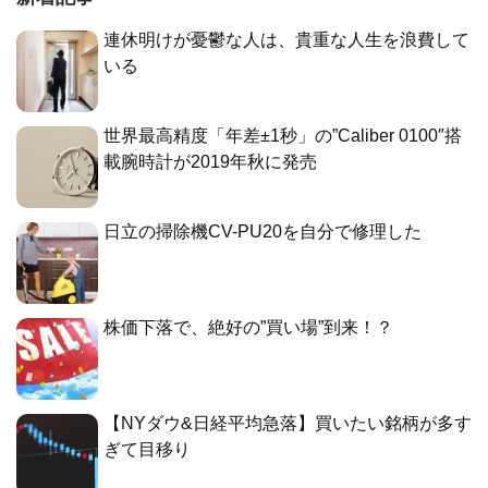
連休明けが憂鬱な人は、貴重な人生を浪費して
いる
世界最高精度「年差±1秒」の”Caliber 0100″搭
載腕時計が2019年秋に発売
日立の掃除機CV-PU20を自分で修理した
株価下落で、絶好の”買い場”到来！？
【NYダウ&日経平均急落】買いたい銘柄が多す
ぎて目移り