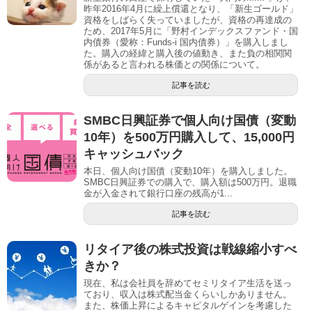
昨年2016年4月に繰上償還となり、「新生ゴールド」
資格をしばらく失っていましたが、資格の再達成の
ため、2017年5月に「野村インデックスファンド・国
内債券（愛称：Funds-i 国内債券）」を購入しまし
た。購入の経緯と購入後の値動き、また負の相関関
係があると言われる株価との関係について。
記事を読む
SMBC日興証券で個人向け国債（変動
10年）を500万円購入して、15,000円
キャッシュバック
本日、個人向け国債（変動10年）を購入しました。
SMBC日興証券での購入で、購入額は500万円。退職
金が入金されて銀行口座の残高が1...
記事を読む
リタイア後の株式投資は戦線縮小すべ
きか？
現在、私は会社員を辞めてセミリタイア生活を送っ
ており、収入は株式配当金くらいしかありません。
また、株価上昇によるキャピタルゲインを考慮した