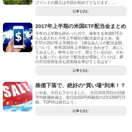
ファンドの購入は今回が初めてとなります。...
記事を読む
2017年上半期の米国ETF配当金まとめ
今年の上半期も終わったので、保有する米国ETFか
ら入金された今年上半期分の配当金のまとめ。各
ETFの2017年上半期分の「1単位あたりの配当金額」
について、昨年2016年上半期分と合わせて、表にし
てみました。昨年と比べて、増えているのか、それ
とも減っているのか？配当金が増加していけば、夢
の不労所得生活も現実味を帯びてくるはず！
記事を読む
株価下落で、絶好の”買い場”到来！？
いやあ、今日も下がりました。 今日10月25日の日経
平均株価終値は、前日比822円45銭安の2万1268円73
銭、TOPIXは前日より...
記事を読む